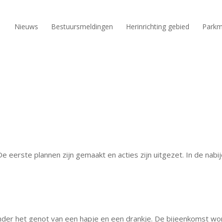
Nieuws
Bestuursmeldingen
Herinrichting gebied
Parkm
 De eerste plannen zijn gemaakt en acties zijn uitgezet. In de na
onder het genot van een hapje en een drankje. De bijeenkomst wo