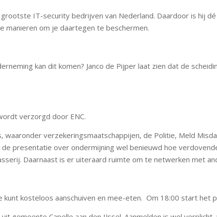
ootste IT-security bedrijven van Nederland. Daardoor is hij dé p
te manieren om je daartegen te beschermen.
nderneming kan dit komen? Janco de Pijper laat zien dat de schei
l wordt verzorgd door ENC.
s, waaronder verzekeringsmaatschappijen, de Politie, Meld Misd
na de presentatie over ondermijning wel benieuwd hoe verdove
serij. Daarnaast is er uiteraard ruimte om te netwerken met a
r. Je kunt kosteloos aanschuiven en mee-eten. Om 18:00 start het
uit gemeente Capelle aan den IJssel. Aanmelden is wel verplicht, 