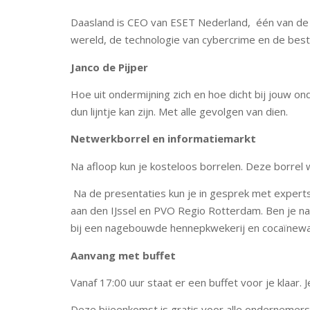
Daasland is CEO van ESET Nederland, één van de gr
wereld, de technologie van cybercrime en de bes
Janco de Pijper
Hoe uit ondermijning zich en hoe dicht bij jouw o
dun lijntje kan zijn. Met alle gevolgen van dien.
Netwerkborrel en informatiemarkt
Na afloop kun je kosteloos borrelen. Deze borre
Na de presentaties kun je in gesprek met expert
aan den IJssel en PVO Regio Rotterdam. Ben je 
bij een nagebouwde hennepkwekerij en cocaïnewas
Aanvang met buffet
Vanaf 17:00 uur staat er een buffet voor je klaa
Deze bijeenkomst is gratis voor alle ondernemers 