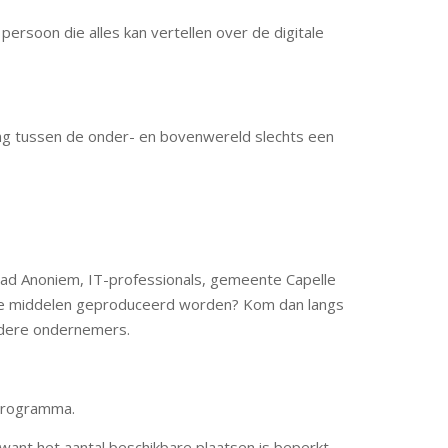
ersoon die alles kan vertellen over de digitale
ding tussen de onder- en bovenwereld slechts een
aad Anoniem, IT-professionals, gemeente Capelle
nde middelen geproduceerd worden? Kom dan langs
ndere ondernemers.
 programma.
want het aantal beschikbare plaatsen is beperkt.